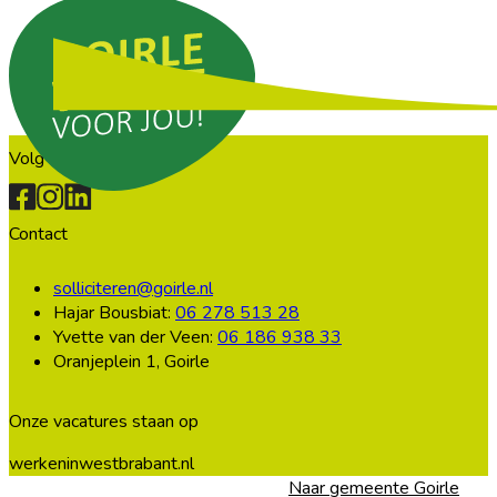
Volg ons
Contact
solliciteren@goirle.nl
Hajar Bousbiat:
06 278 513 28
Yvette van der Veen:
06 186 938 33
Oranjeplein 1, Goirle
Onze vacatures staan op
werkeninwestbrabant.nl
Naar gemeente Goirle